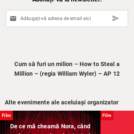
send
mail
Adăugați-vă adresa de email aici
Cum să furi un milion – How to Steal a
Million – (regia William Wyler) – AP 12
Alte evenimente ale aceluiași organizator
Film
Film
De ce mă cheamă Nora, când