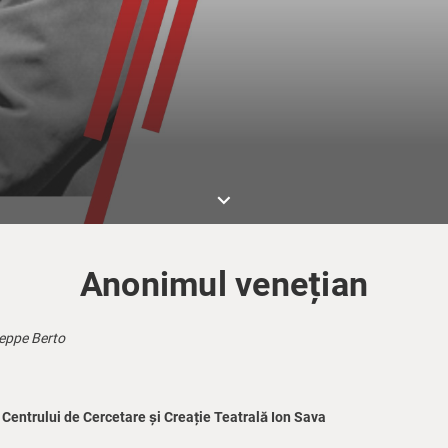
keyboard_arrow_down
Anonimul venețian
eppe Berto
 Centrului de Cercetare și Creație Teatrală Ion Sava