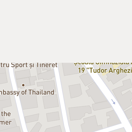
terminată.
 de puternică şi de frumoasă, chiar
rei Ionescu, doi actori foarte
mple, dar complicate, ale