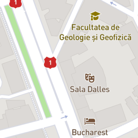
Fac asta într-un moment tulburător, când timpul pare că şi-a
pierdut răbdarea, dar iubirea lor rămâne la fel de puternică şi de
frumoasă, chiar şi acum, în apropierea ultimului act.
Care pare să dureze cât o clipă... sau cât o viaţă.
„Spectacolul de faţă nu se vrea o demonstraţie, ci un exerciţiu cu
vedere la public.
Anonimul veneţian, de Giuseppe Berto, oferă pretextul unei astfel
de abordări, iar Ilinca Goia şi Ioan Andrei Ionescu, doi actori
foarte versaţi ai trupei Naţionalului, au curajul asumării lui până
la capăt, au plăcerea jocului cu mijloacele simple, dar complicate,
ale actorului.”
Ion Caramitru