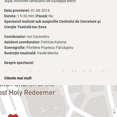
după Anonimo veneziano de Giuseppe Berto
Data premierei:
01.06.2014
Durata:
1 h 30 min |
Pauză:
Nu
Spectacol realizat sub auspiciile Centrului de Cercetare și
Creație Teatrală Ion Sava
Coordonator:
Ion Caramitru
Asistent coordonator:
Patricia Katona
Scenografie:
Florilena Popescu Fărcăşanu
Ilustrație muzicală:
Vasile Manta
Despre spectacol:
Anonimul veneţian
este un spectacol sensibil, profund, uneori ironic
şi mereu emoţionant.
Citeste mai mult
Ea şi El îşi trăiesc dragostea dincolo de vreme, într-o Veneţie a
muzicii şi a frumuseţii eterne.
Aici, iubirea înseamnă libertatea de a înfrunta zâmbind viaţa şi
moartea deopotrivă.
O dramă romantică specială despre doi oameni care se reîntâlnesc
pentru a-şi împlini povestea rămasă neterminată.