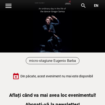
menu
search
EN
micro-stagiune Eugenio Barba
event_busy
Din păcate, acest eveniment nu mai este disponibil
Aflați când va mai avea loc evenimentul!
Abonați-vă la newsletter!