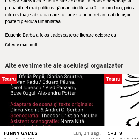
Gregor Samsa este unul dintre cele mai faimoase personaje și
probabil cel mai politicos gândac din literatură - un om bun, prins
într-o situație absurdă care ne face să ne întrebăm cât de ușor
poate fi pierdută umanitatea.
Eugenio Barba a folosit adesea texte literare celebre ca
inspirație pentru spectacole sau exerciții actoricești. În contextul
Citeste mai mult
teatrului experimental, figura lui Gregor Samsa poate apărea ca
referință sau material de lucru, mai ales pentru explorarea
transformării corporale a actorului, alienării personajului,
Alte evenimente ale aceluiași organizator
limbajului nonverbal și expresiei fizice. Legătura dintre Gregor
Samsa și Eugenio Barba este una de inspirație artistică, care a
Teatru
Teatru
durat patru ani de la prima repetiție până la premieră.
"O zi obișnuită din viața dansatorului Gregor Samsa" este prima
creație regizorală semnată de Eugenio Barba în afara Odin
Teatret.
Parteneri Principali:
Primăria Sectorului 1 & Raiffeisen Bank
FUNNY GAMES
Lun, 31 aug.
5+3=9