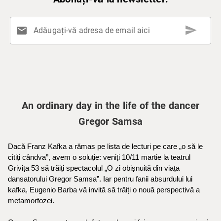
send
mail
Adăugați-vă adresa de email aici
An ordinary day in the life of the dancer
Gregor Samsa
Dacă Franz Kafka a rămas pe lista de lecturi pe care „o să le
citiți cândva”, avem o soluție: veniți 10/11 martie la teatrul
Grivița 53 să trăiți spectacolul „O zi obișnuită din viața
dansatorului Gregor Samsa”. Iar pentru fanii absurdului lui
kafka, Eugenio Barba vă invită să trăiți o nouă perspectivă a
metamorfozei.