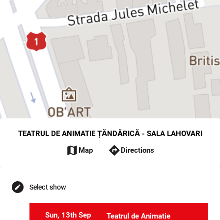
TEATRUL DE ANIMATIE ȚĂNDĂRICĂ - SALA LAHOVARI
map
directions
Map
Directions
Select show
edit
Sun, 13th Sep
Teatrul de Animatie