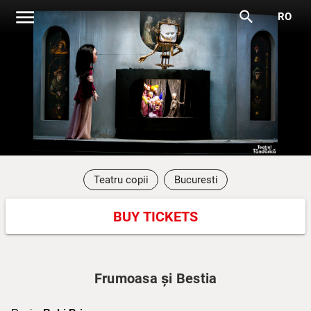
menu
search
RO
Teatru copii
Bucuresti
BUY TICKETS
Frumoasa și Bestia