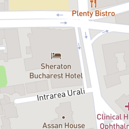
accentuează complexitatea emoțională a poveștii, pe măsură
ce personajele învață să iubească și să fie acceptate.
Sub îndrumarea lui Bobi Pricop, spectacolul își aprofundează
temele prin folosirea tehnologiei pentru a evidenția autenticitatea
și vulnerabilitatea interacțiunilor dintre personaje. Acest amestec
de tehnologie și narativ transformă „Frumoasa și Bestia” într-o
experiență vizuală stimulantă și contemporană.
„Frumoasa și Bestia” de la Teatrul Țăndărică depășește
granițele teatrului tradițional, oferind publicului de toate vârstele o
ocazie de a reflecta asupra puterii transformative a iubirii și a
importanței acceptării, redefinind arta animației, într-o abordare
inovatoare și creativă care nu trebuie ratată.
„În esență, teatrul spune povești, iar pe mine mă interesează să
descopăr relevanța pe care aceste povești o au pentru oamenii
de azi – în ce măsură un basm despre un blestem aruncat de o
vrăjitoare și o bestie izolată într-un castel magic poate spune
ceva despre lumea din jurul nostru. „Frumoasa și Bestia“
vorbește poate cel mai limpede despre vremurile pe care le trăim
– o poveste despre salvare, doar că de data asta, prințul este cel
salvat. De el însuși. Monstrul din el trebuie îmblânzit – un