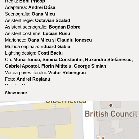
Regia:
Bobi Pricop
Adaptarea:
Andrei Dósa
Scenografia:
Oana Micu
Asistent regie:
Octavian Szalad
Asistent scenografie:
Bogdan Dobre
Asistent costume:
Lucian Rusu
Marionete:
Oana Micu
și
Claudiu Ionescu
Muzica originală:
Eduard Gabia
Lighting design:
Costi Baciu
Cu:
Mona Toncu, Simina Constantin, Ruxandra Ștefănescu,
Gabriel Apostol, Florin Mititelu, George Simian
Vocea povestitorului:
Victor Rebengiuc
Foto:
Andrei Roșianu
Vârsta:
4+
Durata:
70 min.
Show more
Teatrul de Animație Țăndărică prezintă „Frumoasa și Bestia”, în
regia lui Bobi Pricop, o versiune contemporană a clasicei
povești.
Scenografia, concepută de Oana Micu, introduce marionete
printate 3D care aduc personajele la viață în moduri vizual
impresionante și pline de expresivitate. Aceste marionete nu
doar că ilustrează transformările interioare ale personajelor, ci și