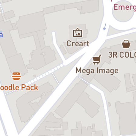
monstru hrănit din anxietăți, frici, neîncredere și furie. Dintr-un
orgoliu care a transformat un vis într-un coșmar. Asta m-a
interesat să descoperim în „Frumoasa și Bestia“, acest drum
interior pe care îl parcurge bestia, felul în care își înfruntă
temerile cele mai cumplite (mai ales pe cea că nu poate sau nu
merită să fie iubit) și că, nu doar dragostea, ci și înțelegerea,
acceptarea necondiționată și un strop de bunătate ne pot salva.
De bestia din noi.”
Bobi Pricop
, regizor