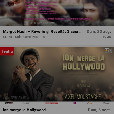
Margot Nash – Reverie și Revoltă: 3 scurtmetraje feminist-avangardiste
Dum, 23 aug.
CNDB - Sala Stere Popescu
19:30
Teatru
Ion merge la Hollywood
Dum, 6 sept.