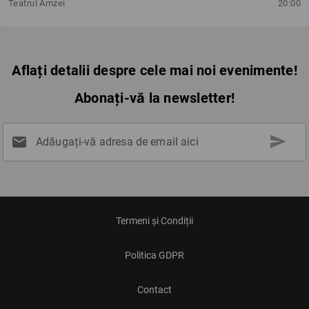
Teatrul Amzei
20:00
Aflați detalii despre cele mai noi evenimente!
Abonați-vă la newsletter!
send
mail
Adăugați-vă adresa de email aici
Termeni și Condiții
Politica GDPR
Contact