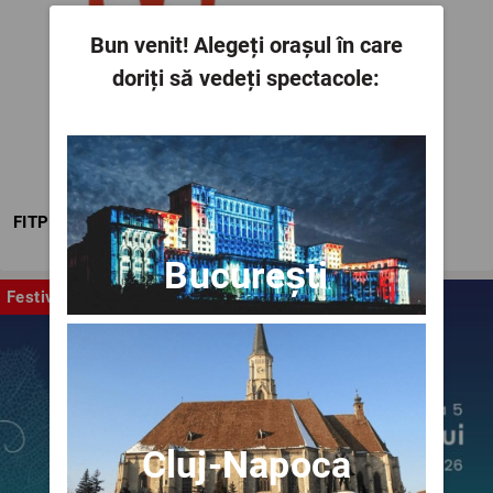
Bun venit!
Alegeți orașul în care
doriți să vedeți spectacole:
FITPTI
București
Festival
Cluj-Napoca