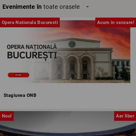
Evenimente în
toate orașele
arrow_drop_down
Opera Nationala Bucuresti
Acum in vanzare!
Stagiunea ONB
Nou!
Aer liber