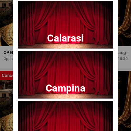
Calarasi
OPERA BRAȘOV ESTIVAL – ROMANCE & CINEMA - CONCERT
Sâm, 29 aug.
Opera Brasov
18:30
Concert
Campina