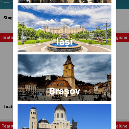
Stagiunea Estivală a Artelor Spectacolului
Teatru
Stagiune
Iași
Brașov
Teatrul Nottara
Teatru
Stagiune