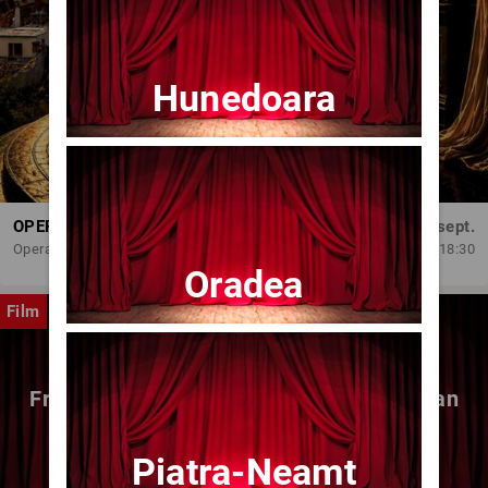
Hunedoara
OPERA BRAȘOV ESTIVAL – DANCING SUMMER - SPECTACOL DE BALET
Dum, 6 sept.
Opera Brasov
18:30
Oradea
Film
Fragmente dintr-un atelier – (regia Bogdan
Mureșanu) – AG
Piatra-Neamt