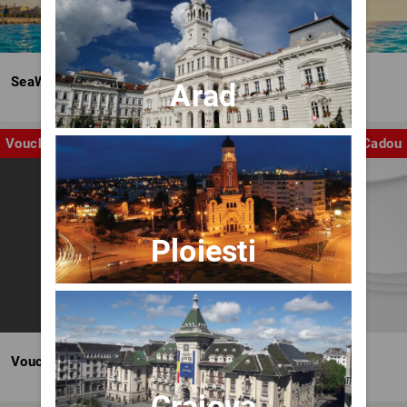
SeaWave Film & Arts Festival editia IV
Arad
Voucher
Cadou
Ploiesti
Voucher BILET.ro
Craiova