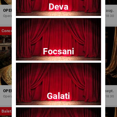
Deva
OPERA BRAȘOV ESTIVAL – ARMONII DE VARĂ - CVINTETUL VOCAL ANATOLY - CONCERT
Dum, 30 aug.
Opera Brasov
18:30
Concert
Focsani
OPERA BRAȘOV ESTIVAL – SEARĂ DE OPERĂ – CONCERT EXTRAORDINAR
Sâm, 5 sept.
Galati
Opera Brasov
18:30
Balet