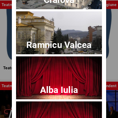
Teatrul Mic
Stagiune
Ramnicu Valcea
Teatrul Mic - Stagiunea 2025-2026
Teatru
Independent
Alba Iulia