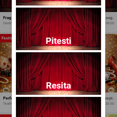
Fragmente dintr-un atelier – (regia Bogdan Mureșanu) – AG
Dum, 30 aug.
Centrul Internațional de Artă Contemporană - Baia Turcească Iași
18:00
Pitesti
Festival
Resita
Perfect Necăsătoriți
Mar, 15 sept.
Teatrul Amzei
20:30