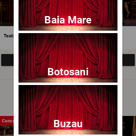
Baia Mare
Teatrul Avangardia
Afisați mai multe evenimente
Botosani
Noutăți
Buzau
Concert