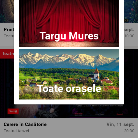
Printesele fermecate
Dum, 13 sept.
Targu Mures
Teatrul Amzei
10:00
Teatru
Toate orașele
Cerere în Căsătorie
Vin, 11 sept.
Teatrul Amzei
20:30