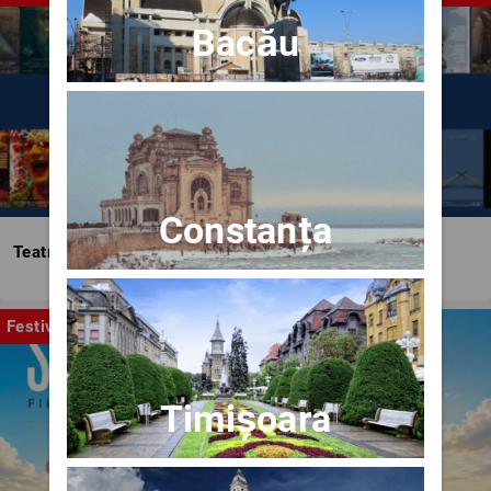
Bacău
Constanța
Teatrul Bulandra
Festival
Timișoara