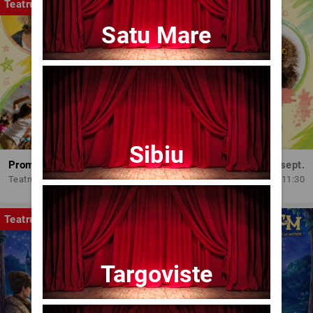
Teatru
Satu Mare
Sibiu
Promit să mă joc!
Dum, 13 sept.
Teatrul Amzei
11:30
Teatru
Targoviste