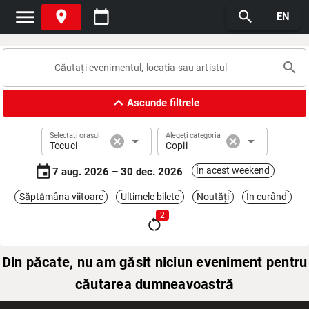
menu
place
calendar_today
search
EN
search
expand_less
Ascunde filtrele
Selectați orașul
Alegeți categoria
cancel
arrow_drop_down
cancel
arrow_drop_down
Tecuci
Copii
event
În acest weekend
7 aug. 2026 – 30 dec. 2026
Săptămâna viitoare
Ultimele bilete
Noutăți
In curând
2
restart_alt
Din păcate, nu am găsit niciun eveniment pentru
căutarea dumneavoastră