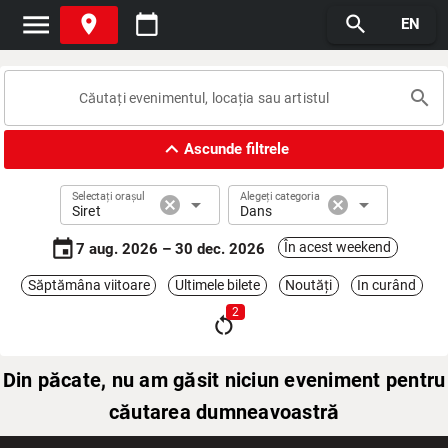
menu
place
calendar_today
search
EN
search
expand_less
Ascunde filtrele
Selectați orașul
Alegeți categoria
cancel
arrow_drop_down
cancel
arrow_drop_down
Siret
Dans
event
În acest weekend
7 aug. 2026 – 30 dec. 2026
Săptămâna viitoare
Ultimele bilete
Noutăți
In curând
2
restart_alt
Din păcate, nu am găsit niciun eveniment pentru
căutarea dumneavoastră