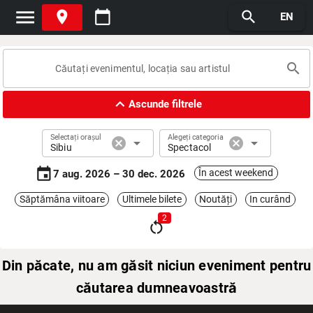
menu
place
calendar_today
search
EN
search
expand_less
Ascunde filtrele
Selectați orașul
Alegeți categoria
cancel
arrow_drop_down
cancel
arrow_drop_down
Sibiu
Spectacol
event
În acest weekend
7 aug. 2026 – 30 dec. 2026
Săptămâna viitoare
Ultimele bilete
Noutăți
In curând
2
restart_alt
Din păcate, nu am găsit niciun eveniment pentru
căutarea dumneavoastră