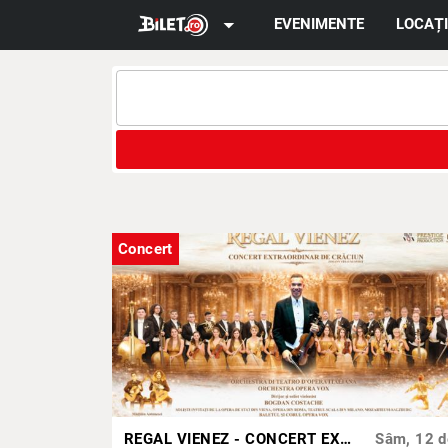
arrow_drop_down
EVENIMENTE
LOCAȚI
Concert
REGAL VIENEZ - CONCERT EXTRAORDINAR DE CRACIUN | PITESTI
Sâm, 12 d