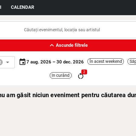
I
CALENDAR
expand_less
Ascunde filtrele
event
cel
arrow_drop_down
În acest weekend
Săp
7 aug. 2026 – 30 dec. 2026
2
restart_alt
In curând
 nu am găsit niciun eveniment pentru căutarea d