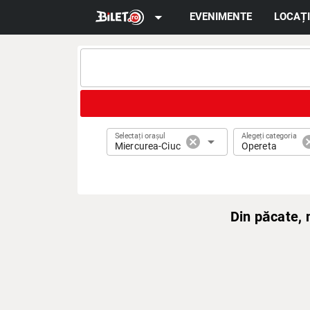
arrow_drop_down
EVENIMENTE
LOCAȚI
Selectați orașul
Alegeți categoria
cancel
arrow_drop_down
can
Miercurea-Ciuc
Opereta
Din păcate,