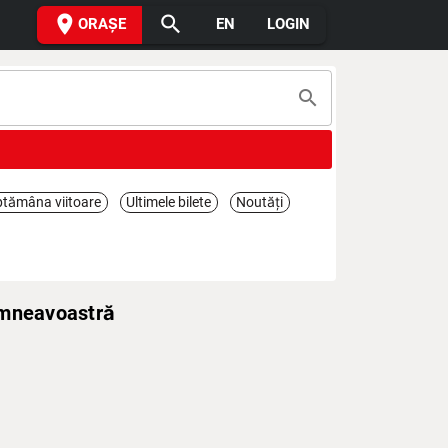
place
search
ORAȘE
EN
LOGIN
search
tămâna viitoare
Ultimele bilete
Noutăți
umneavoastră