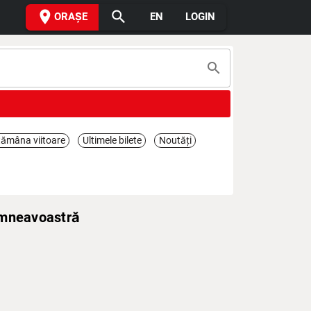
place
search
ORAȘE
EN
LOGIN
search
ămâna viitoare
Ultimele bilete
Noutăți
umneavoastră