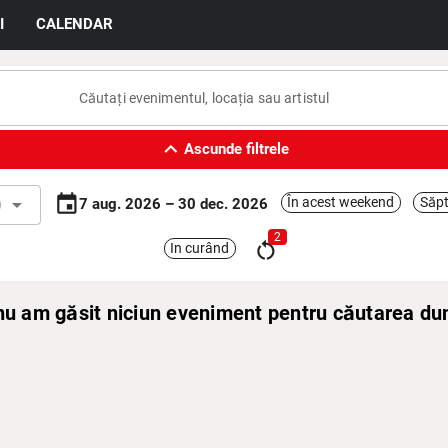
I
CALENDAR
expand_less
Ascunde filtrele
event
l
arrow_drop_down
În acest weekend
Săpt
7 aug. 2026 – 30 dec. 2026
2
restart_alt
In curând
 nu am găsit niciun eveniment pentru căutarea d