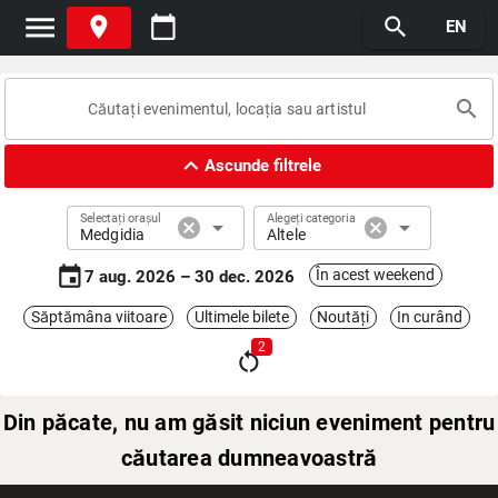
menu
place
calendar_today
search
EN
search
expand_less
Ascunde filtrele
Selectați orașul
Alegeți categoria
cancel
arrow_drop_down
cancel
arrow_drop_down
Medgidia
Altele
event
În acest weekend
7 aug. 2026 – 30 dec. 2026
Săptămâna viitoare
Ultimele bilete
Noutăți
In curând
2
restart_alt
Din păcate, nu am găsit niciun eveniment pentru
căutarea dumneavoastră