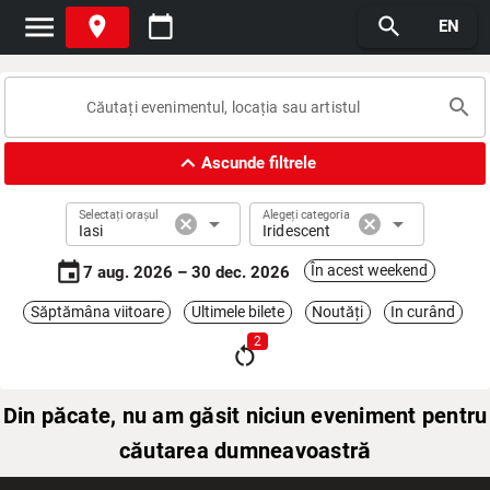
menu
place
calendar_today
search
EN
search
expand_less
Ascunde filtrele
Selectați orașul
Alegeți categoria
cancel
arrow_drop_down
cancel
arrow_drop_down
Iasi
Iridescent
event
În acest weekend
7 aug. 2026 – 30 dec. 2026
Săptămâna viitoare
Ultimele bilete
Noutăți
In curând
2
restart_alt
Din păcate, nu am găsit niciun eveniment pentru
căutarea dumneavoastră