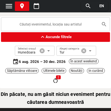
menu
place
calendar_today
search
EN
search
expand_less
Ascunde filtrele
Selectați orașul
Alegeți categoria
cancel
arrow_drop_down
cancel
arrow_drop_down
Hunedoara
Tur
event
În acest weekend
6 aug. 2026 – 30 dec. 2026
Săptămâna viitoare
Ultimele bilete
Noutăți
In curând
2
restart_alt
Din păcate, nu am găsit niciun eveniment pentru
căutarea dumneavoastră