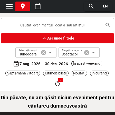
menu
place
calendar_today
search
EN
search
expand_less
Ascunde filtrele
Selectați orașul
Alegeți categoria
cancel
arrow_drop_down
cancel
arrow_drop_down
Hunedoara
Spectacol
event
În acest weekend
7 aug. 2026 – 30 dec. 2026
Săptămâna viitoare
Ultimele bilete
Noutăți
In curând
2
restart_alt
Din păcate, nu am găsit niciun eveniment pentru
căutarea dumneavoastră