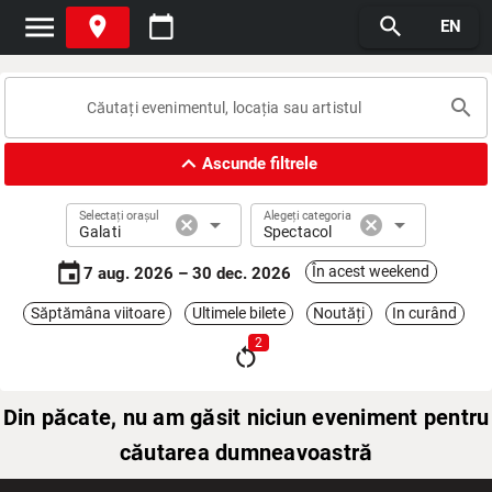
menu
place
calendar_today
search
EN
search
expand_less
Ascunde filtrele
Selectați orașul
Alegeți categoria
cancel
arrow_drop_down
cancel
arrow_drop_down
Galati
Spectacol
event
În acest weekend
7 aug. 2026 – 30 dec. 2026
Săptămâna viitoare
Ultimele bilete
Noutăți
In curând
2
restart_alt
Din păcate, nu am găsit niciun eveniment pentru
căutarea dumneavoastră