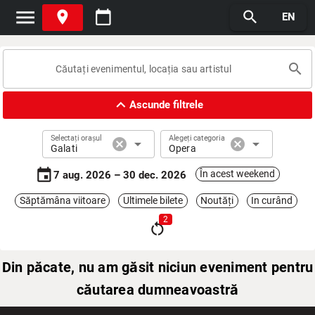
menu
place
calendar_today
search
EN
search
expand_less
Ascunde filtrele
Selectați orașul
Alegeți categoria
cancel
arrow_drop_down
cancel
arrow_drop_down
Galati
Opera
event
În acest weekend
7 aug. 2026 – 30 dec. 2026
Săptămâna viitoare
Ultimele bilete
Noutăți
In curând
2
restart_alt
Din păcate, nu am găsit niciun eveniment pentru
căutarea dumneavoastră