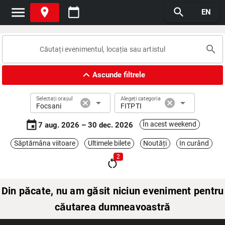
menu
place
calendar_today
search
EN
search
expand_less
Ascunde filtrele
Selectați orașul
Alegeți categoria
cancel
arrow_drop_down
cancel
arrow_drop_down
Focsani
FITPTI
event
În acest weekend
7 aug. 2026 – 30 dec. 2026
Săptămâna viitoare
Ultimele bilete
Noutăți
In curând
2
restart_alt
Din păcate, nu am găsit niciun eveniment pentru
căutarea dumneavoastră