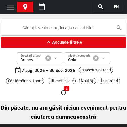
menu
place
calendar_today
search
EN
search
expand_less
Ascunde filtrele
Selectați orașul
Alegeți categoria
cancel
arrow_drop_down
cancel
arrow_drop_down
Brasov
Gala
event
În acest weekend
7 aug. 2026 – 30 dec. 2026
Săptămâna viitoare
Ultimele bilete
Noutăți
In curând
2
restart_alt
Din păcate, nu am găsit niciun eveniment pentru
căutarea dumneavoastră