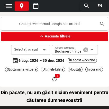
menu
place
calendar_today
search
EN
search
expand_less
Ascunde filtrele
Alegeți categoria
arrow_drop_down
cancel
arrow_drop_down
Selectați orașul
Bucharest Fringe
event
În acest weekend
6 aug. 2026 – 30 dec. 2026
Săptămâna viitoare
Ultimele bilete
Noutăți
In curând
1
restart_alt
Din păcate, nu am găsit niciun eveniment pentru
căutarea dumneavoastră