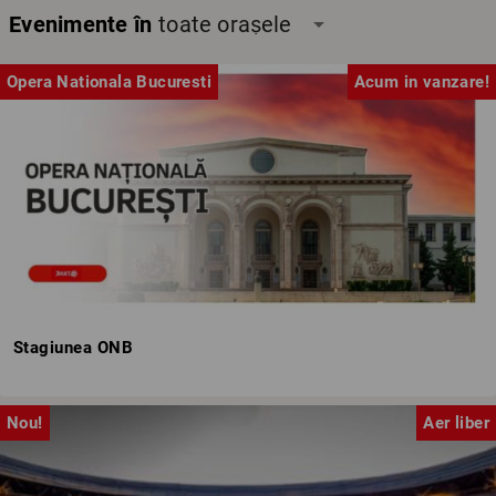
Evenimente în
toate orașele
arrow_drop_down
Opera Nationala Bucuresti
Acum in vanzare!
Stagiunea ONB
Nou!
Aer liber