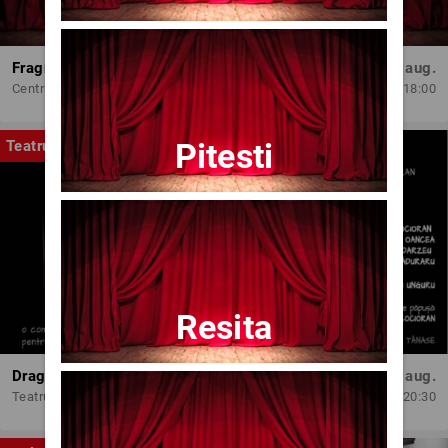
Fragmente dintr-un atelier – (regia Bogdan Mureșanu) – AG
Dum, 30 aug.
Centrul Internațional de Artă Contemporană - Baia Turcească Iași
18:00
Pitesti
Teatru
Resita
Dragoste pe-un fir de ață
Joi, 13 aug.
Teatrul Amzei
20:30