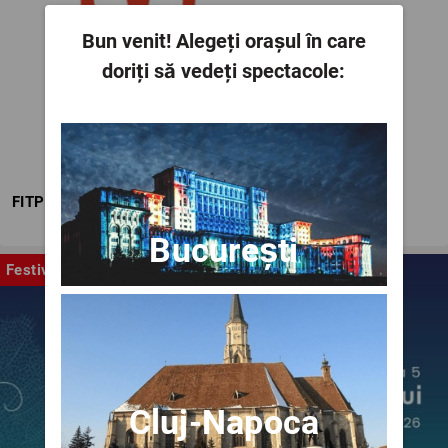
Bun venit!
Alegeți orașul în care
doriți să vedeți spectacole:
FITPTI
București
Festival
Cluj-Napoca