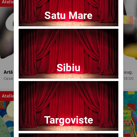
Atelier
Satu Mare
Sibiu
Artă și Profesionalism
Mie, 12 aug.
Casa de Cultura 'Mihai Ursachi' a Municipiului Iasi
18:00
Atelier
Targoviste