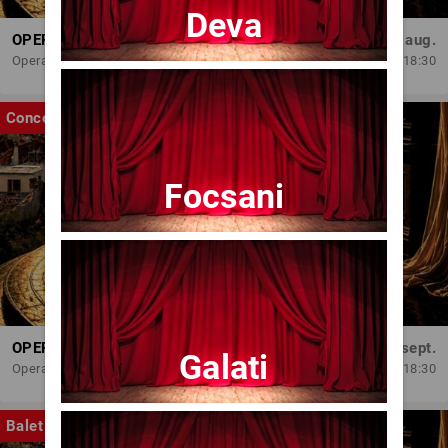
Deva
OPERA BRAȘOV ESTIVAL – ARMONII DE VARĂ - CVINTETUL VOCAL ANATOLY - CONCERT
Dum, 30 aug.
Opera Brasov
18:30
Concert
Focsani
OPERA BRAȘOV ESTIVAL – SEARĂ DE OPERĂ – CONCERT EXTRAORDINAR
Sâm, 5 sept.
Galati
Opera Brasov
18:30
Balet