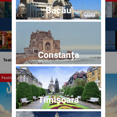
Bacău
Constanța
Teatrul Bulandra
Festival
Timișoara