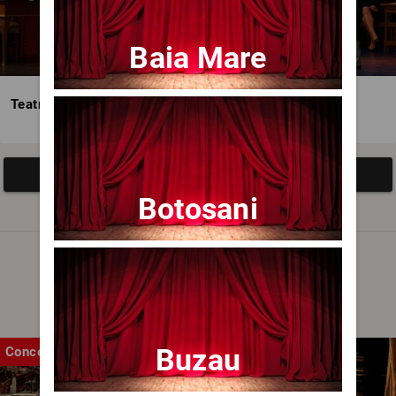
Baia Mare
Teatrul Avangardia
Afisați mai multe evenimente
Botosani
Noutăți
Buzau
Concert