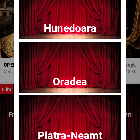
Hunedoara
OPERA BRAȘOV ESTIVAL – DANCING SUMMER - SPECTACOL DE BALET
Dum, 6 sept.
Opera Brasov
18:30
Oradea
Film
Fragmente dintr-un atelier – (regia Bogdan
Mureșanu) – AG
Piatra-Neamt