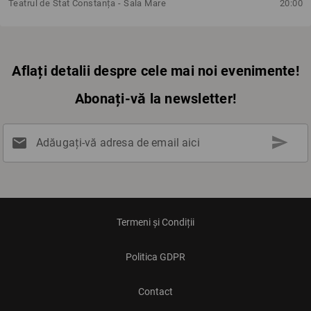
Teatrul de Stat Constanța - Sala Mare
20:00
Aflați detalii despre cele mai noi evenimente!
Abonați-vă la newsletter!
send
mail
Adăugați-vă adresa de email aici
Termeni și Condiții
Politica GDPR
Contact