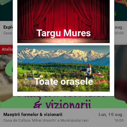
Exploratorii cromatici
Lun, 10 aug.
Targu Mures
Casa de Cultura 'Mihai Ursachi' a Municipiului Iasi
10:00
Atelier
Toate orașele
Maeștrii formelor & vizionarii
Lun, 10 aug.
Casa de Cultura 'Mihai Ursachi' a Municipiului Iasi
16:00