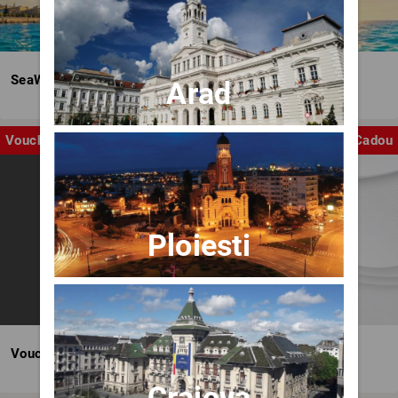
SeaWave Film & Arts Festival editia IV
Arad
Voucher
Cadou
Ploiesti
Voucher BILET.ro
Craiova