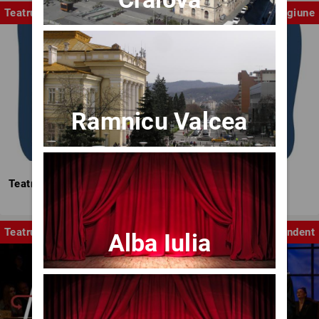
Teatrul Mic
Stagiune
Ramnicu Valcea
Teatrul Mic - Stagiunea 2025-2026
Teatru
Independent
Alba Iulia