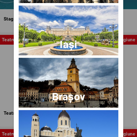
Stagiunea Estivală a Artelor Spectacolului
Teatru
Stagiune
Iași
Brașov
Teatrul Nottara
Teatru
Stagiune