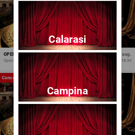
Calarasi
OPERA BRAȘOV ESTIVAL – ROMANCE & CINEMA - CONCERT
Sâm, 29 aug.
Opera Brasov
18:30
Concert
Campina