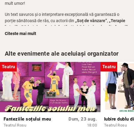
mult umor!
Un text savuros și o interpretare excepțională vă garantează o
porție sănătoasă de râs, cu actorii din
„Soț de vânzare”
,
„Terapie
în trei”
,
„Bărbatul perfect defect”
,
„Un bărbat și mai multe femei”
,
„Cuplu ideal”
,
„Crimă la Howard Johnson”
.
Citeste mai mult
Biletele online necesită rezervare nominală de locuri:
0723.196.376
.
Alte evenimente ale aceluiași organizator
Așezarea se face în ordinea rezervărilor.
Teatru
Teatru
Fanteziile soțului meu
Dum, 23 aug.
Iubire dublu d
Teatrul Rosu
18:00
Teatrul Rosu