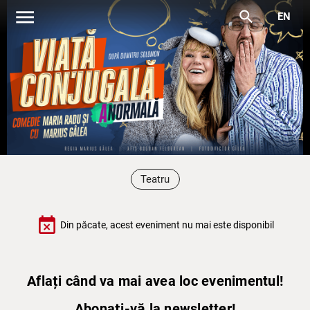
menu
search
EN
Teatru
event_busy
Din păcate, acest eveniment nu mai este disponibil
Aflați când va mai avea loc evenimentul!
Abonați-vă la newsletter!