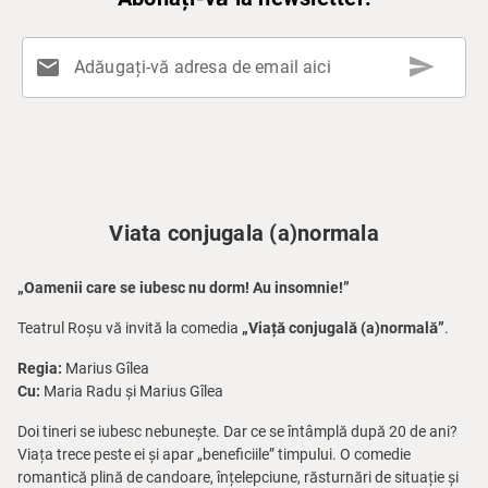
send
mail
Adăugați-vă adresa de email aici
Viata conjugala (a)normala
„Oamenii care se iubesc nu dorm! Au insomnie!”
Teatrul Roșu vă invită la comedia
„Viață conjugală (a)normală”
.
Regia:
Marius Gîlea
Cu:
Maria Radu și Marius Gîlea
Doi tineri se iubesc nebunește. Dar ce se întâmplă după 20 de ani?
Viața trece peste ei și apar „beneficiile” timpului. O comedie
romantică plină de candoare, înțelepciune, răsturnări de situație și