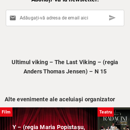
send
mail
Adăugați-vă adresa de email aici
Ultimul viking – The Last Viking – (regia
Anders Thomas Jensen) – N 15
Alte evenimente ale aceluiași organizator
Film
Teatru
Y – (regia Maria Popistașu,