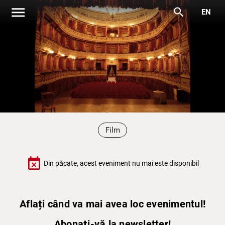
menu
search
EN
Film
event_busy
Din păcate, acest eveniment nu mai este disponibil
Aflați când va mai avea loc evenimentul!
Abonați-vă la newsletter!