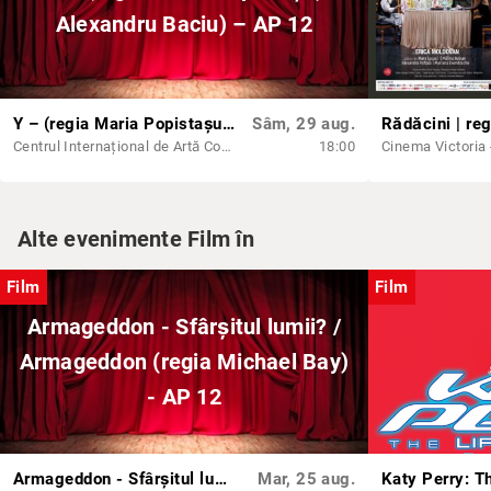
Alexandru Baciu) – AP 12
Y – (regia Maria Popistașu, Alexandru Baciu) – AP 12
Sâm, 29 aug.
Centrul Internațional de Artă Contemporană - Baia Turcească Iași
18:00
Cinema Victoria -
Alte evenimente Film în
Film
Film
Armageddon - Sfârșitul lumii? /
Armageddon (regia Michael Bay)
- AP 12
Armageddon - Sfârșitul lumii? / Armageddon (regia Michael Bay) - AP 12
Mar, 25 aug.