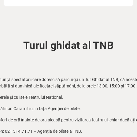
Turul ghidat al TNB
anunță spectatorii care doresc să parcurgă un Tur Ghidat al TNB, că aceste
 sâmbătă și duminică ale fiecărei săptămâni, de la orele 13:00, 15:00 și 17:00.
ierele și culisele Teatrului Național.
ălii Ion Caramitru, în fața Agenției de bilete.
rt de oră înainte de ora aleasă pentru vizitarea teatrului, chiar dacă ați a
on: 021 314.71.71 – Agenția de bilete a TNB.