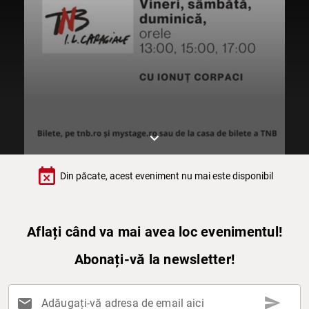
keyboard_arrow_down
event_busy
Din păcate, acest eveniment nu mai este disponibil
Aflați când va mai avea loc evenimentul!
Abonați-vă la newsletter!
send
mail
Adăugați-vă adresa de email aici