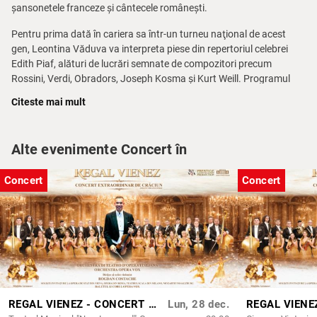
șansonetele franceze și cântecele românești.
Pentru prima dată în cariera sa într-un turneu naţional de acest
gen, Leontina Văduva va interpreta piese din repertoriul celebrei
Edith Piaf, alături de lucrări semnate de compozitori precum
Rossini, Verdi, Obradors, Joseph Kosma și Kurt Weill. Programul
include și melodii românești nemuritoare, romanțe ale Ioanei Radu
Citeste mai mult
sau cântece ale Mariei Tănase.
"Voi avea această plăcere de a împărtăși cu publicul din România
Alte evenimente Concert în
un moment inedit pentru mine, pentru că nu am cântat niciodată
Edith Piaf până la acest turneu, care a avut 3 avanpremiere, una la
Lausanne (Elveția), una la Paris (Franța) și una la București. Va fi
Concert
Concert
ceva nou și, sper, plăcut pentru public, să mă descopere și în acest
repertoriu", spune soprana Leontina Văduva.
___________________
Categoria I R1-R9: 50 lei
Preț redus ( elevi, studenți, pensionari ) R1-R9: 25 lei
Categoria II R10-R12: 15 lei
REGAL VIENEZ - CONCERT EXTRAORDINAR DE CRACIUN | GALATI
Lun, 28 dec.