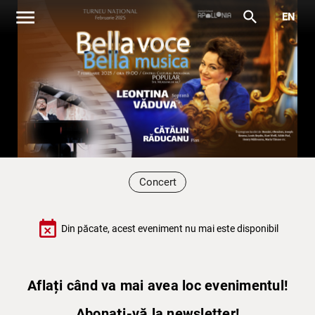
menu
search
EN
Concert
event_busy
Din păcate, acest eveniment nu mai este disponibil
Aflați când va mai avea loc evenimentul!
Abonați-vă la newsletter!