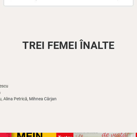
TREI FEMEI ÎNALTE
escu
ă
, Alina Petrică, Mihnea Cârjan