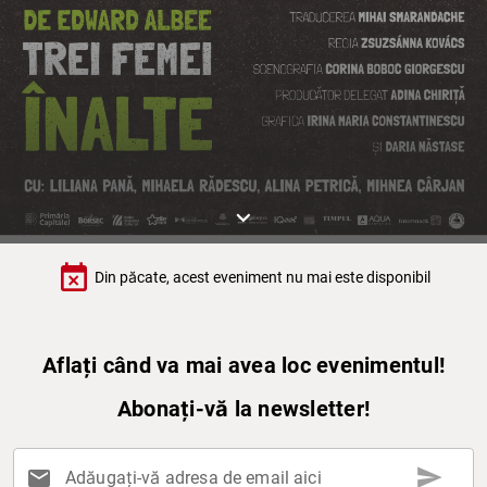
keyboard_arrow_down
event_busy
Din păcate, acest eveniment nu mai este disponibil
Aflați când va mai avea loc evenimentul!
Abonați-vă la newsletter!
send
mail
Adăugați-vă adresa de email aici