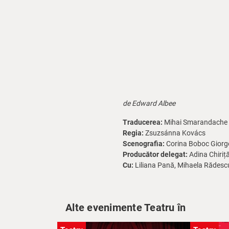
de Edward Albee
Traducerea:
Mihai Smarandache
Regia:
Zsuzsánna Kovács
Scenografia:
Corina Boboc Giorg
Producător delegat:
Adina Chiriț
Cu:
Liliana Pană, Mihaela Rădescu
Alte evenimente Teatru în