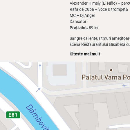
Alexander Himely (El Niño) – perc
Rafa de Cuba – voce & trompetă
MC – Dj Angel
Dansatori
Preț bilet:
89 lei
Sangre caliente, ritmuri amețitoa
scena Restaurantului Elisabeta cu
lasă indiferent atunci când sunt 
Citeste mai mult
Te rugăm să nu întârzii, pentru că 