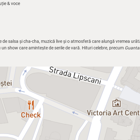
uție & voce
re de salsa și cha-cha, muzică live și o atmosferă care alungă vremea urât
 un show care amintește de serile de vară. Hituri celebre, precum
Guanta
interpretate cu pasiune de Omar Secada, El Niño și Rafa de Cuba.
biletele își pierd valabilitatea odată cu începerea spectacolului.