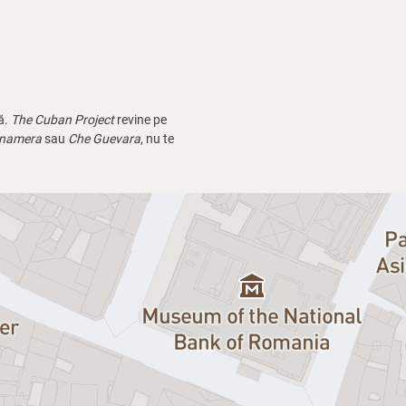
ă.
The Cuban Project
revine pe
namera
sau
Che Guevara
, nu te