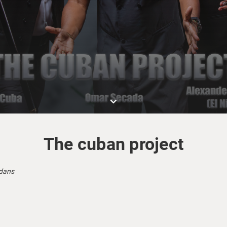
keyboard_arrow_down
The cuban project
 dans