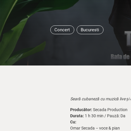
Concert
Bucuresti
Seară cubaneză cu muzică live și
Producător:
Secada Production
Durata:
1 h 30 min / Pauză: Da
Cu:
Omar Secada – voce & pian