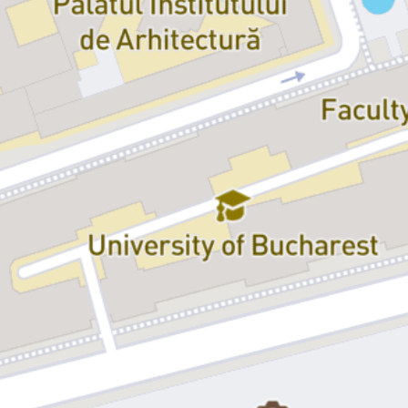
schimbări din viața lui. 11 adolescenți se luptă cu haosul din mintea
lor, cu dezordinea din dormitoarele lor și cu relația lor cu părinții. 11
experiențe personale sunt împărtășite publicului, având un singur
punct comun: frustrarea de a nu fi înțeleși de cei din jur.
Distribuție:
Andrei Barbu, Eduard Chimac / Sven Răducanu, Vlad
Lință, Lorena Luchian, David Mandache, Diana Mănăilă, Daria
Pentelie, Yasmin Petroșanu, Vladimir Purdel, Jawad
Shahbazimoghadam, Daniel Stănciucu