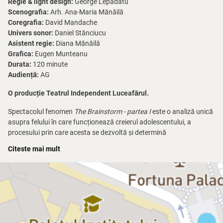
Regie & light design:
George Lepădatu
Scenografia:
Arh. Ana-Maria Mănăilă
Coregrafia:
David Mandache
Univers sonor:
Daniel Stănciucu
Asistent regie:
Diana Mănăilă
Grafica:
Eugen Munteanu
Durata:
120 minute
Audiență:
AG
O producție Teatrul Independent Luceafărul.
Spectacolul fenomen
The Brainstorm - partea I
este o analiză unică
asupra felului în care funcționează creierul adolescentului, a
procesului prin care acesta se dezvoltă și determină
comportamentul acestora. Spectacolul, recomandat deopotrivă
Citeste mai mult
adolescenților și adulților, este un „jurnal” universal al
adolescentului care surprinde atât adrenalina, emoțiile, curiozitățile,
ambițiile și distracția specifice vârstei, cât și nesiguranțele,
reținerile, izbucnirile și dezamăgirile pe care le simte un adolescent.
În creierul unui adolescent există 86 de miliarde de neuroni care
formează o serie de conexiuni și provoacă cele mai efervescente