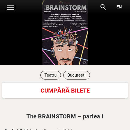
menu
search
EN
Teatru
Bucuresti
CUMPĂRĂ BILETE
The BRAINSTORM – partea I