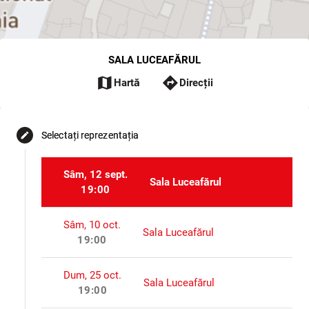
SALA LUCEAFĂRUL
map
directions
Hartă
Direcții
Selectați reprezentația
edit
Sâm, 12 sept.
Sala Luceafărul
19:00
Sâm, 10 oct.
Sala Luceafărul
19:00
Dum, 25 oct.
Sala Luceafărul
19:00