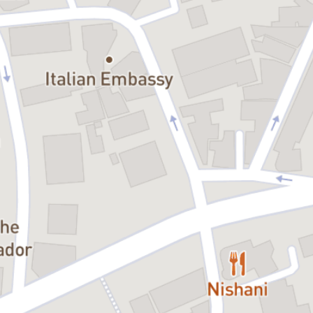
Este un show de magie dedicat celor mici, care participă activ la
spectacol, având senzația că ei reușesc, de fapt, să facă trucurile
magice, nefiind doar un show demonstrativ de magie. Spectacolul
este atent construit pentru copii, astfel încât să se distreze prin
amuzament și părinții acestora.
Recomandare vârstă:
copii între 5 și 105 ani
Durata:
1 h