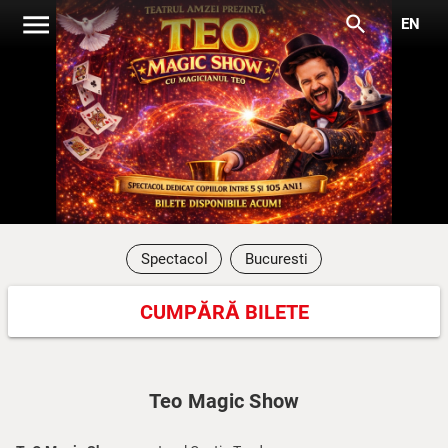
menu
search
EN
Spectacol
Bucuresti
CUMPĂRĂ BILETE
Teo Magic Show