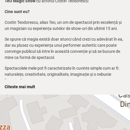
TeO Magic Show
cu actorul Costin Teodorescu
Cine sunt eu?
Costin Teodorescu, alias Teo, un om de spectacol prin excelență și
un magician cu experiența sutelor de show-uri din ultimii 15 ani.
Se spune că magia există doar atunci când crezi cu adevărat în ea,
dar eu plusez cu experiența unui performer autentic care poate
convinge publicul să intre în această convenție și să se bucure de
mine ca formă de spectacol.
Spectacolele mele pot fi caracterizate în cuvinte simple cum ar fi:
naturalețe, creativitate, originalitate, imaginație și o nebunie
frumoasă.
Citeste mai mult
Îmi plac numerele de magie, show-urile cu magie, lucrurile spontane,
magice, trucurile cu cărți, aparițiile și disparițiile de obiecte, îmi plac
râsetele, zâmbetele, îmi plac oamenii, iar ceea ce mă face cel mai
fericit este ceea ce iubesc să fac!
TeO Magic Show cu Magicianul TeO