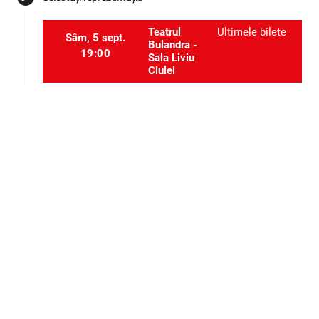
Teatrul
Ultimele bilete
Sâm, 5 sept.
Bulandra -
19:00
Sala Liviu
Ciulei
Teatrul
Ultimele bilete
Vin, 11 sept.
Bulandra -
19:00
Sala Liviu
Ciulei
Selectați locurile
event_seat
Alte evenimente ale aceluiași organizator
Teatru
Teatru