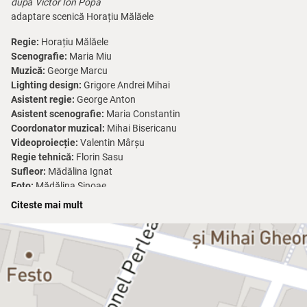
după Victor Ion Popa
adaptare scenică Horațiu Mălăele
Regie:
Horațiu Mălăele
Scenografie:
Maria Miu
Muzică:
George Marcu
Lighting design:
Grigore Andrei Mihai
Asistent regie:
George Anton
Asistent scenografie:
Maria Constantin
Coordonator muzical:
Mihai Bisericanu
Videoproiecție:
Valentin Mârșu
Regie tehnică:
Florin Sasu
Sufleor:
Mădălina Ignat
Foto:
Mădălina Sinoae
Citeste mai mult
Distribuție:
Horațiu Mălăele (Ianke)
Răzvan Vasilescu (Cadâr)
Mihai Constantin (Tache)
Dana Dogaru (Baba Safta)
Adrian Ciobanu (Ilie)
Maria Veronica Vârlan (Ana)