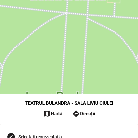
TEATRUL BULANDRA - SALA LIVIU CIULEI
map
directions
Hartă
Direcții
Selectați reprezentația
edit