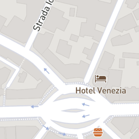
Matei Constantin (Ionel)
*Spectacolul se adresează publicului cu vârsta de peste 14 ani.
Scrisă în 1932, piesa
Tache, Ianke și Cadâr
a trecut proba timpului
și a devenit unul dintre cele mai populare și mai montate texte
interbelice din literatura dramatică românească. Povestea celor trei
mici negustori – un român, un evreu și un turc – a căror tihnă
monotonă e tulburată de o dilemă de ordin personal, redefinește
relațiile interetnice și, în profunzime, cele interumane.
Tache, Ianke și Cadâr
formulează întrebări și propune răspunsuri
actuale într-o manieră plină de umor, în care slăbiciunile umane
sunt tratate cu o ironică indulgență, iar posibilitățile de negociere
prin înțelegere reciprocă sunt evidențiate cu o inteligență fină.