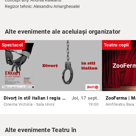
Concept afiș: Andrea Răileanu
Regizor tehnic: Alexandru Amargheoalei
Alte evenimente ale aceluiași organizator
Spectacol
Teatru copii
ZooFerm
Divorț în stil italian I regia Alexandru Vasilachi
Joi, 17 sept.
Cinema Victoria - Sala Unirii
19:00
Amfiteatru Baia
Alte evenimente Teatru în