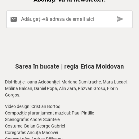
send
mail
Adăugați-vă adresa de email aici
Sarea în bucate | regia Erica Moldovan
Distribuție: loana Aciobaniței, Mariana Dumitrache, Mara Lucaci,
Mălina Balcan, Daniel Popa, Alin Zară, Rāzvan Grosu, Florin
Gorgos.
Video design: Cristian Bortoș
Compoziție și aranjament muzical: Paul Pintilie
Scenografie: Andrei Scânteie
Costume: Balan George Gabriel
Coregrafie: Ancuța Macovei