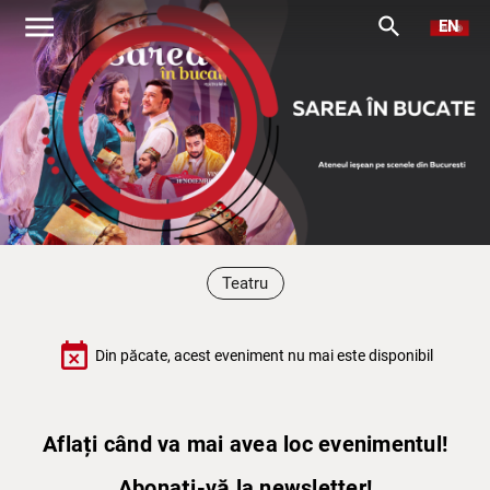
menu
search
EN
Teatru
event_busy
Din păcate, acest eveniment nu mai este disponibil
Aflați când va mai avea loc evenimentul!
Abonați-vă la newsletter!