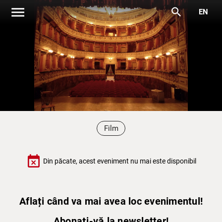
menu
search
EN
Film
event_busy
Din păcate, acest eveniment nu mai este disponibil
Aflați când va mai avea loc evenimentul!
Abonați-vă la newsletter!