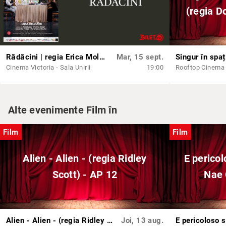
(regia D
Rădăcini | regia Erica Moldovan | 16+ ANI
Mar, 15 sept.
Cinema Victoria - Sala Unirii
19:00
Rooftop Cinema
Alte evenimente Film în
Film
Film
Alien - Alien - (regia Ridley
E pericol
Scott) - AP 12
Nae 
Alien - Alien - (regia Ridley Scott) - AP 12
Joi, 13 aug.