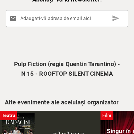
send
mail
Adăugați-vă adresa de email aici
Pulp Fiction (regia Quentin Tarantino) -
N 15 - ROOFTOP SILENT CINEMA
Alte evenimente ale aceluiași organizator
Teatru
Film
Singur în 