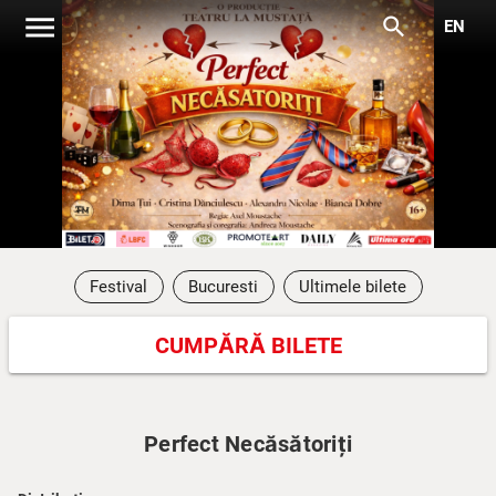
menu
search
EN
Festival
Bucuresti
Ultimele bilete
CUMPĂRĂ BILETE
Perfect Necăsătoriți