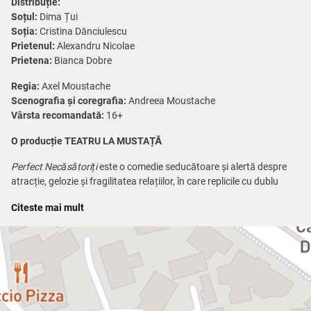
Distribuție:
Soțul:
Dima Țui
Soția:
Cristina Dănciulescu
Prietenul:
Alexandru Nicolae
Prietena:
Bianca Dobre
Regia:
Axel Moustache
Scenografia și coregrafia:
Andreea Moustache
Vârsta recomandată:
16+
O producție TEATRU LA MUSTAȚĂ
Perfect Necăsătoriți
este o comedie seducătoare și alertă despre
atracție, gelozie și fragilitatea relațiilor, în care replicile cu dublu
sens și situațiile imprevizibile transformă aniversarea unei căsătorii
Citeste mai mult
într-un tango în patru.
O cină, două cupluri și o seară în care dorințele ascunse
explodează.
Cu umor, tensiune și momente în care râsul se amestecă cu
psihologia fină, spectacolul vorbește despre relații dincolo de
aparențe, totul într-o manieră plină de umor.