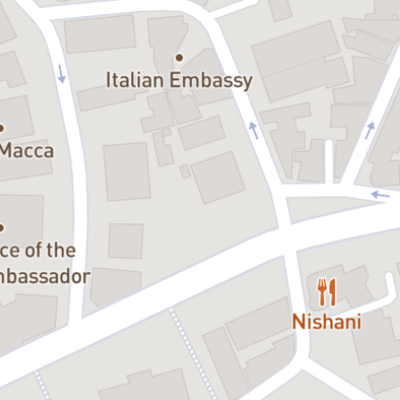
O comedie inteligentă, provocatoare și actuală, la care vii să te
distrezi… și pleci gândindu-te la propriile povești.