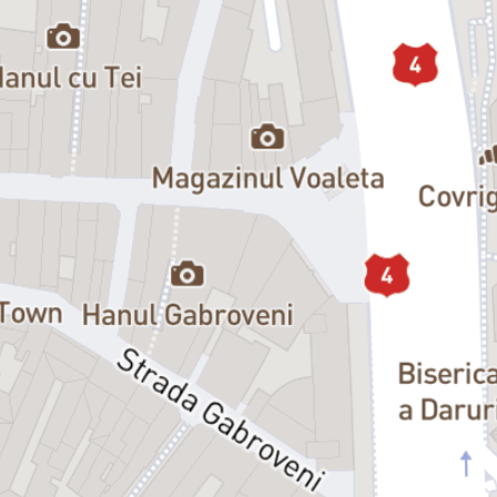
Regia:
Lucian Ionescu și Ana Odagiu
Observatii:
Accesul se poate face cu maximum o oră - cu minimum 15 minute
mai devreme.
Biletele online necesită și rezervare
nominală de locuri (la mese),
la nr. de telefon
0773 825 249
, iar așezarea se realizează în ordinea
în care s-a rezervat. Mesele sunt de 3 sau 4 locuri, iar achiziția unuia
sau a 2 bilete presupune ocuparea unuia sau a 2 locuri, alături de
alte persoane.