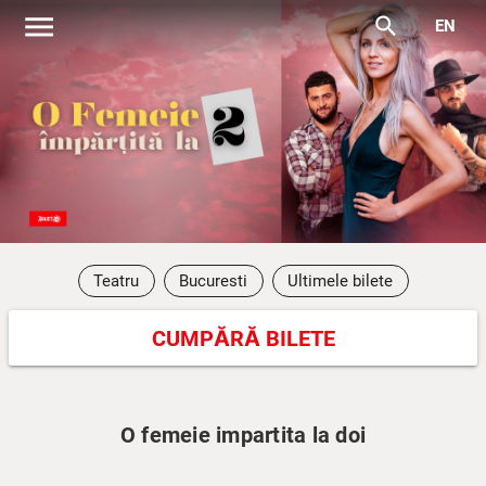
menu
search
EN
Teatru
Bucuresti
Ultimele bilete
CUMPĂRĂ BILETE
O femeie impartita la doi