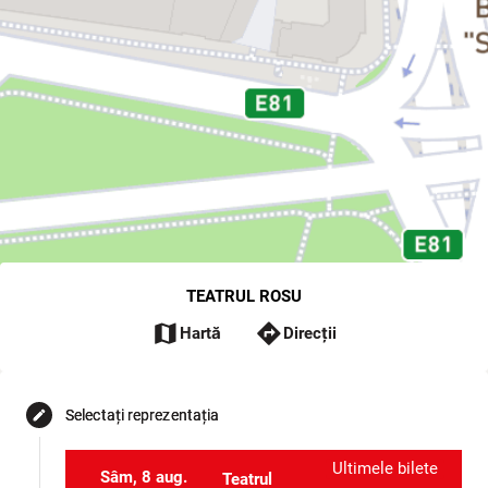
TEATRUL ROSU
map
directions
Hartă
Direcții
Selectați reprezentația
edit
Ultimele bilete
Sâm, 8 aug.
Teatrul