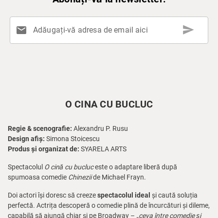
send
mail
Adăugați-vă adresa de email aici
O CINA CU BUCLUC
Regie & scenografie:
Alexandru P. Rusu
Design afiș:
Simona Stoicescu
Produs și organizat de:
SYARELA ARTS
Spectacolul
O cină cu bucluc
este o adaptare liberă după
spumoasa comedie
Chinezii
de Michael Frayn.
Doi actori își doresc să creeze
spectacolul ideal
și caută soluția
perfectă. Actrița descoperă o comedie plină de încurcături și dileme,
capabilă să ajungă chiar și pe Broadway –
„ceva între comedie și