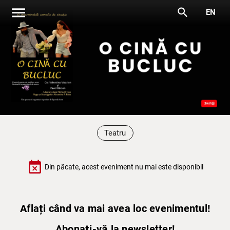
menu
search
EN
Teatru
event_busy
Din păcate, acest eveniment nu mai este disponibil
Aflați când va mai avea loc evenimentul!
Abonați-vă la newsletter!