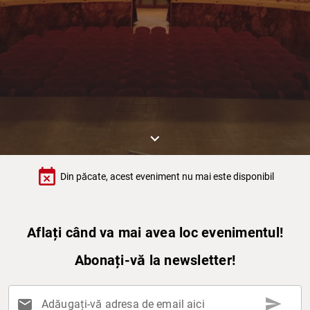
keyboard_arrow_down
event_busy
Din păcate, acest eveniment nu mai este disponibil
Aflați când va mai avea loc evenimentul!
Abonați-vă la newsletter!
send
mail
Adăugați-vă adresa de email aici