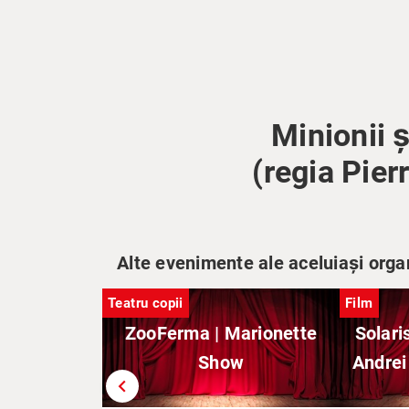
Minionii 
(regia Pie
Alte evenimente ale aceluiași orga
Teatru copii
Film
ZooFerma | Marionette
Solaris
Show
Andrei
chevron_left