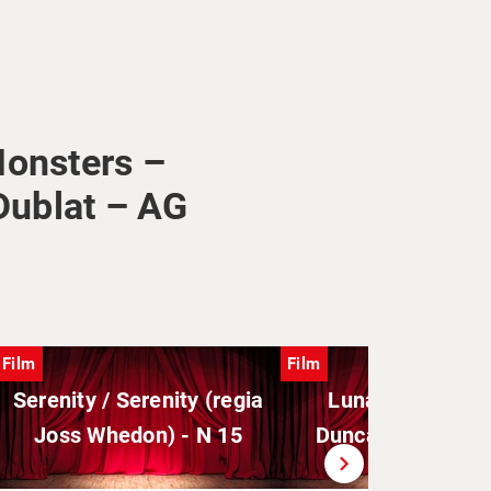
Monsters –
Dublat – AG
Film
Film
Serenity / Serenity (regia
Luna / Moon (re
Joss Whedon) - N 15
Duncan Jones) - 
chevron_right