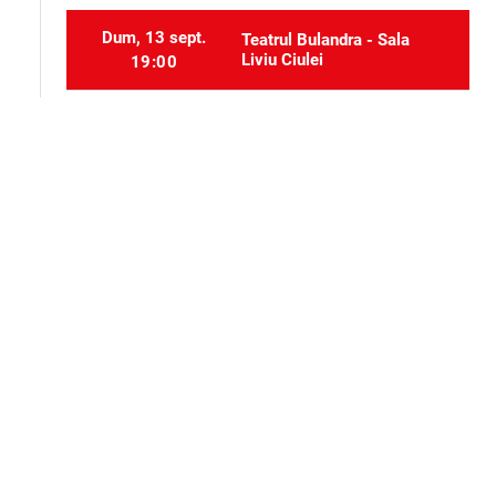
Dum, 13 sept.
Teatrul Bulandra - Sala
Liviu Ciulei
19:00
Sâm, 26 sept.
Teatrul Bulandra - Sala
Liviu Ciulei
19:00
Selectați locurile
event_seat
Alte evenimente ale aceluiași organizator
Teatru
Teatru