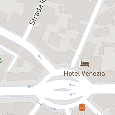
disperată dintre cei doi reflectă întrebări universale. Cât de ridicolă
și terifiantă poate fi trecerea noastră prin viață? Cât de tare ne
păcălim pe noi înșine, în multe momente, pentru a putea trăi,
aparent liniștiți și mulțumiți, mai departe o existență călduță,
netulburată de adevăruri dureroase? Spectacolul lui Felix Alexa
creează un echilibru perfect între umor și tragic, scoțând la iveală
latura crudă și cinică, comică și burlescă a universului lui Levin.