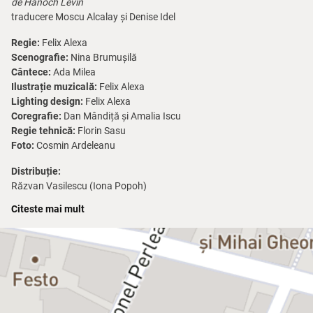
de Hanoch Levin
traducere Moscu Alcalay și Denise Idel
Regie:
Felix Alexa
Scenografie:
Nina Brumușilă
Cântece:
Ada Milea
Ilustrație muzicală:
Felix Alexa
Lighting design:
Felix Alexa
Coregrafie:
Dan Mândiță și Amalia Iscu
Regie tehnică:
Florin Sasu
Foto:
Cosmin Ardeleanu
Distribuție:
Răzvan Vasilescu (Iona Popoh)
Dana Dogaru (Leviva Popoh)
Citeste mai mult
Dan Aștilean (Gunkel)
*Spectacolul se adresează publicului cu vârsta de peste 14 ani
Meșteșugul Vieții
, una dintre cele mai apreciate piese ale marelui
dramaturg israelian Hanoch Levin, examinează viața din
perspectiva unui cuplu: speranțe pierdute, viață irosită, mânie,
violență, regrete, dificultăți de comunicare. Lupta dulce-amăruie și