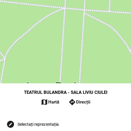
TEATRUL BULANDRA - SALA LIVIU CIULEI
map
directions
Hartă
Direcții
Selectați reprezentația
edit