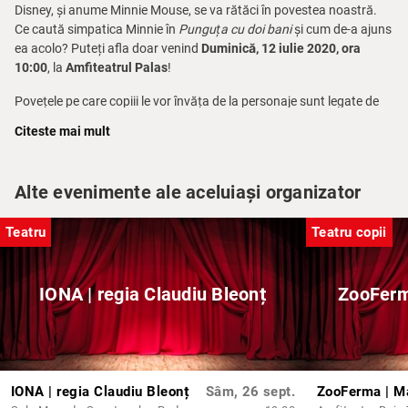
Disney, și anume Minnie Mouse, se va rătăci în povestea noastră.
Ce caută simpatica Minnie în
Punguța cu doi bani
și cum de-a ajuns
ea acolo? Puteți afla doar venind
Duminică, 12 iulie 2020, ora
10:00
, la
Amfiteatrul Palas
!
Povețele pe care copiii le vor învăța de la personaje sunt legate de
faptul că egoismul nu duce niciodată la ceva bun, că trebuie să fim
Citeste mai mult
darnici și să oferim ajutor celor ce au nevoie, că nu trebuie să
ascultăm mereu de gura lumii, că nu trebuie să ne însușim lucruri
care nu ne aparțin, că trebuie să luptăm pentru bunurile noastre, că
Alte evenimente ale aceluiași organizator
invidia pe cei din jur nu ne face mai buni, ci din contră, și că nu
trebuie să ne răzbunăm pe altcineva pentru că nu reușim noi să ne
Teatru
Teatru copii
ducem planurile la bun sfârșit.
IONA | regia Claudiu Bleonț
ZooFerm
IONA | regia Claudiu Bleonț
Sâm, 26 sept.