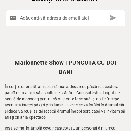
send
mail
Adăugați-vă adresa de email aici
Marionnette Show | PUNGUTA CU DOI
BANI
În curțile unor bătrâni e zarvă mare, deoarece păsările acestora
parcă nu mai vor să asculte de stăpâni. Cocoșul este alungat de
acasă de moșneag pentru că nu poate face ouă, și astfel începe
aventura isteței păsări prin lume. Cu cine se va întâlni în drumul său
și dacă va reuși să găsească drumul înapoi spre casă vă invităm să
aflați chiar la spectacol!
Însă se mai întâmplă ceva neașteptat… un personaj din lumea