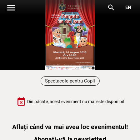
menu
search
EN
Spectacole pentru Copii
event_busy
Din păcate, acest eveniment nu mai este disponibil
Aflați când va mai avea loc evenimentul!
Abonați-vă la newsletter!