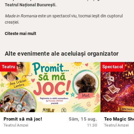
Teatrul Național București.
Made in Romania
este un spectacol viu, tocmai ieșit din cuptorul
creației.
Sub lupa comediei, veți putea descoperi scene desprinse din trecut,
Citeste mai mult
prezent și viitor, cu aer local 100%.
De la personaje mitologice la Academia de hoți și scene cu „balaurii”
Alte evenimente ale aceluiași organizator
zilei de azi, vom fi martorii unui carusel de scene care de care mai
absurde și mai amuzante.
Teatru
Spectacol
Haideți să râdeți mult, la final rămânând cu întrebarea ce înseamnă
România pentru fiecare dintre noi.
Promit să mă joc!
Sâm, 15 aug.
Teo Magic S
Teatrul Amzei
11:30
Teatrul Amzei