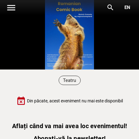
menu
search
EN
Teatru
event_busy
Din păcate, acest eveniment nu mai este disponibil
Aflați când va mai avea loc evenimentul!
Abonați-vă la newsletter!