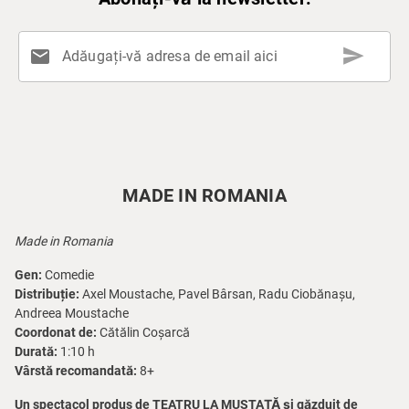
send
mail
Adăugați-vă adresa de email aici
MADE IN ROMANIA
Made in Romania
Gen:
Comedie
Distribuție:
Axel Moustache, Pavel Bârsan, Radu Ciobănașu,
Andreea Moustache
Coordonat de:
Cătălin Coșarcă
Durată:
1:10 h
Vârstă recomandată:
8+
Un spectacol produs de TEATRU LA MUSTAȚĂ și găzduit de