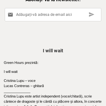
send
mail
Adăugați-vă adresa de email aici
I will wait
Green Hours prezint
ă
:
I will wait
Cristina Lupu – voce
Lucas Contreras – ghitar
ă
______________
Cristina Lupu este artist independent (voce/chitar
ă
), scrie
cântece de dragoste
ș
i le cânt
ă
cu pl
ă
cere
ș
i altora, în concerte