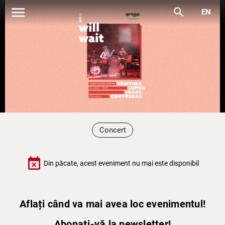
menu
search
EN
Concert
event_busy
Din păcate, acest eveniment nu mai este disponibil
Aflați când va mai avea loc evenimentul!
Abonați-vă la newsletter!