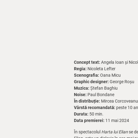
Concept text:
Angela Ioan și Nicol
Regia:
Nicoleta Lefter
Scenografia:
Oana Micu
Graphic designer:
George Roșu
Muzica:
Ștefan Baghiu
Noise:
Paul Bondane
În distribuție:
Mircea Corcoveanu,
Vârstă recomandată:
peste 10 an
Durata:
50 min.
Data premierei:
11 mai 2024
În spectacolul
Harta lui Elian
se de