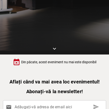
keyboard_arrow_down
event_busy
Din păcate, acest eveniment nu mai este disponibil
Aflați când va mai avea loc evenimentul!
Abonați-vă la newsletter!
send
mail
Adăugați-vă adresa de email aici