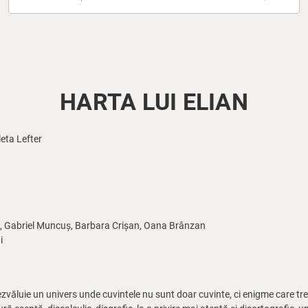
HARTA LUI ELIAN
eta Lefter
 Gabriel Muncuș, Barbara Crișan, Oana Brânzan
i
zvăluie un univers unde cuvintele nu sunt doar cuvinte, ci enigme care treb