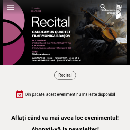
menu
search
EN
Recital
event_busy
Din păcate, acest eveniment nu mai este disponibil
Aflați când va mai avea loc evenimentul!
Abonați-vă la newsletter!