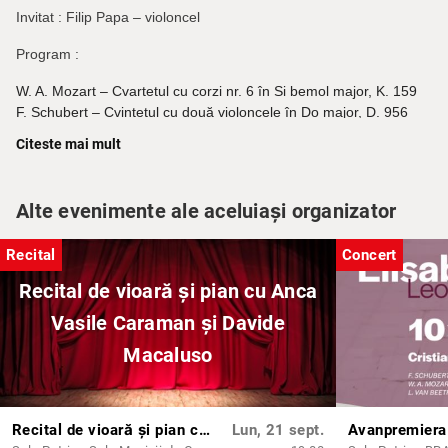
Invitat : Filip Papa – violoncel
Program :
W. A. Mozart – Cvartetul cu corzi nr. 6 în Si bemol major, K. 159
F. Schubert – Cvintetul cu două violoncele în Do major, D. 956
Citeste mai mult
Biletele se găsesc și la casieria Filarmonicii Brașov, unde sunt
disponibile și locuri cu reduceri.
Alte evenimente ale aceluiași organizator
Telefon casierie: 0368 409 752.
Accesul la concertele din Sala Patria nu este permis copiilor sub 6
Recital
Concert
ani. Vă mulțumim pentru înțelegere.
Recital de vioară și pian cu Anca
Accesul în sala de concerte se face începând cu ora 18:30 până
Vasile Caraman și Davide
la ora 19.
Macaluso
Dacă, din întâmplare ajungeți după începerea concertului, vă
rugăm respectuos să intrați în sală sau între părțile pieselor sau
la aplauze.
Recital de vioară și pian cu Anca Vasile Caraman și Davide Macaluso
Lun, 21 sept.
Pentru buna desfășurare a actului artistic, publicul spectator este