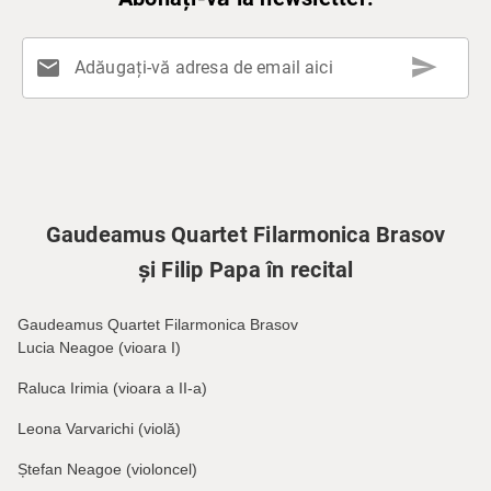
send
mail
Adăugați-vă adresa de email aici
Gaudeamus Quartet Filarmonica Brasov
și Filip Papa în recital
Gaudeamus Quartet Filarmonica Brasov
Lucia Neagoe (vioara I)
Raluca Irimia (vioara a II-a)
Leona Varvarichi (violă)
Ștefan Neagoe (violoncel)