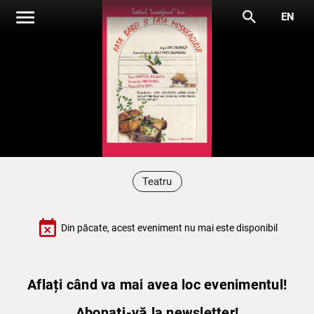
menu
search
EN
Teatru
event_busy
Din păcate, acest eveniment nu mai este disponibil
Aflați când va mai avea loc evenimentul!
Abonați-vă la newsletter!