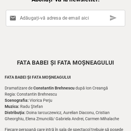
send
mail
Adăugați-vă adresa de email aici
FATA BABEI ȘI FATA MOȘNEAGULUI
FATA BABEI ȘI FATA MOȘNEAGULUI
Dramatizare de
Constantin Brehnescu
după Ion Creangă
Regia: Constantin Brehnescu
Scenografia
:
Viorica Perju
Muzica
:
Radu Ştefan
Distribuţia
:
Doina Iarcuczewicz, Aurelian Diaconu, Cristian
Gheorghiu, Elena Zmuncilă/ Gabriela Andrei, Carmen Mihalache
Fiecare persoană care intră în sala de spectacol trebuie să posede