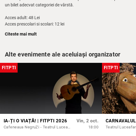
un bilet adecvat categoriei de vârstă.
Acces adult: 48 Lei
Acces prescolari si scolari: 12 lei
Citeste mai mult
Durata: 55
minute
Varsta: 3+
Alte evenimente ale aceluiași organizator
FITPTI
FITPTI
IA-ȚI O VIAȚĂ! | FITPTI 2026
Vin, 2 oct.
Cafeneaua NegruZi - Teatrul Luceafarul
18:00
Teatrul Luceafar