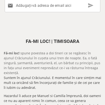
send
mail
Adăugați-vă adresa de email aici
FA-MI LOC! | TIMISOARA
Fă-mi loc!
spune povestea a doi tineri ce se regăsesc în
ajunul Crăciunului în cușeta unui tren de noapte. Ea, o fată
singură, șarmantă, aventurieră, el, un bărbat cu principii, pus
in fața unui eveniment neprevăzut ce-i va răsturna întreaga
existență.
Suntem în ajunul Crăciunului. E momentul în care simțim mai
mult ca oricând să fim înconjurați de familie și de cei pe care
îi iubim cu adevărat.
Hazardul îi aduce pe Manuel si Camilla împreună, doi oameni
ce nu au aparent nimic în comun, ceea ce va genera