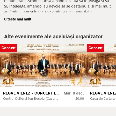
nenumărate „scântei”. Însă amandoi caută să înțeleagă și să
SE înțeleagă, amândoi au nevoie să se destăinuie, și mai mult,
amândoi au nevoie de a se vindeca de singuratate.
Citeste mai mult
Fă-mi loc!
este un spectacol care ne invită să reflectăm
asupra propriei noastre existențe dincolo de orice
convenientă socială
Alte evenimente ale aceluiași organizator
Distribuție:
Marius Manole, Medeea Marinescu
Organizator: PRESTIGE ART PRODUCTION
Concert
Concert
REGAL VIENEZ - CONCERT EXTRAORDINAR DE CRACIUN | SIBIU
Mar, 8 dec.
Centrul Cultural Ion Besoiu (Casa de Cultura a Sindicatelor) Sibiu
20:00