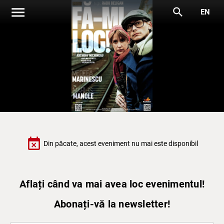
menu
search
EN
event_busy
Din păcate, acest eveniment nu mai este disponibil
Aflați când va mai avea loc evenimentul!
Abonați-vă la newsletter!