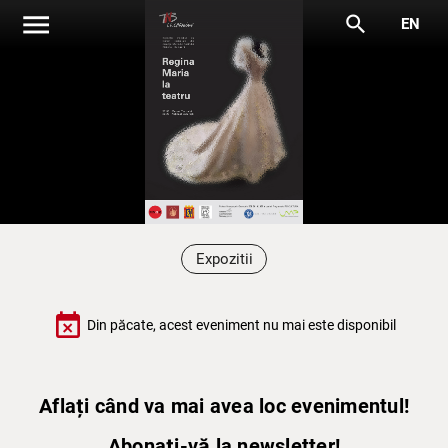
menu
search
EN
Expozitii
event_busy
Din păcate, acest eveniment nu mai este disponibil
Aflați când va mai avea loc evenimentul!
Abonați-vă la newsletter!