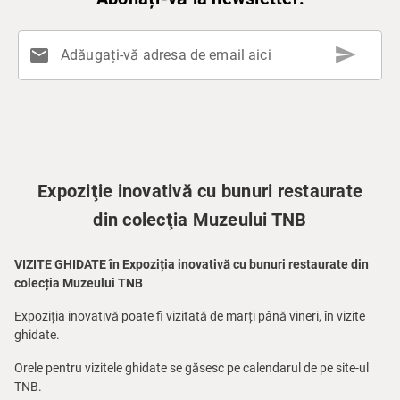
send
mail
Adăugați-vă adresa de email aici
Expoziţie inovativă cu bunuri restaurate
din colecţia Muzeului TNB
VIZITE GHIDATE în Expoziția inovativă cu bunuri restaurate din
colecția Muzeului TNB
Expoziția inovativă poate fi vizitată de marți până vineri, în vizite
ghidate.
Orele pentru vizitele ghidate se găsesc pe calendarul de pe site-ul
TNB.