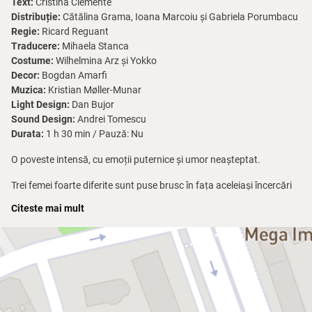
Text:
Cristina Clemente
Distribuție:
Cătălina Grama, Ioana Marcoiu și Gabriela Porumbacu
Regie:
Ricard Reguant
Traducere:
Mihaela Stanca
Costume:
Wilhelmina Arz și Yokko
Decor:
Bogdan Amarfi
Muzica:
Kristian Møller-Munar
Light Design:
Dan Bujor
Sound Design:
Andrei Tomescu
Durata:
1 h 30 min / Pauză: Nu
O poveste intensă, cu emoții puternice și umor neașteptat.
Trei femei foarte diferite sunt puse brusc în fața aceleiași încercări
care le va schimba viața. Un spectacol care te face să râzi, să plângi
Citeste mai mult
și să te redescoperi!
Premieră națională și prima colaborare între două dintre cele mai
importante teatre independente din România: Teatrul
Avangardia și Teatrul Godot.