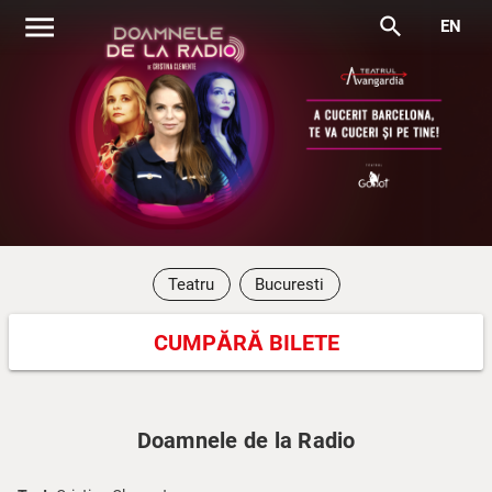
menu
search
EN
Teatru
Bucuresti
CUMPĂRĂ BILETE
Doamnele de la Radio