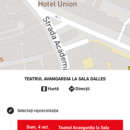
TEATRUL AVANGARDIA LA SALA DALLES
map
directions
Hartă
Direcții
Selectați reprezentația
edit
Dum, 4 oct.
Teatrul Avangardia la Sala