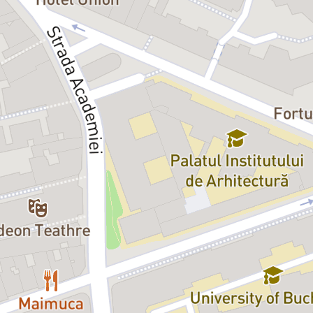
ăele
n Cadîr
u Cuncea
odora Mareş
cu