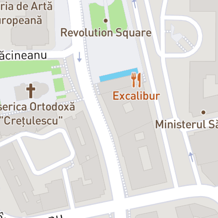
Blond Avec Une Chaussure Noire
A colaborat cu regizorul Edouard
i se joacă, în acelaşi an,
Le Magnif
I se datorează marele succes al fi
cel mai bun scenariu.
Debutul lui ca regizor s-a conse
tatălui său o lecţie de viaţă cump
Un alt film,
Les Fugitifs
, a fost de
Veber a lucrat pe ambele ţărmuri a
The Dinner Game / Dineu cu proş
1993, Veber a fost nominalizat la 
scenariu. Jacques Villeret (interpr
bun actor în rol secundar.
Creaţiile lui, în care cruzimea se
simple, dar pline de contradicţii,
face să evolueze în situaţii dificil