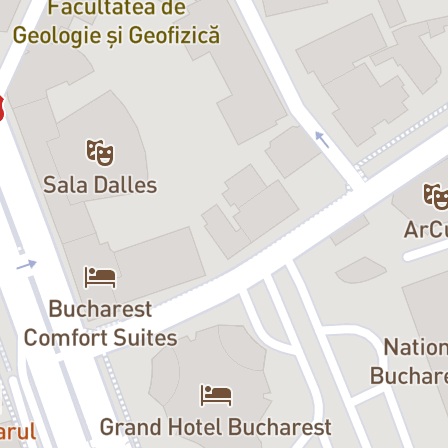
şi Lino Ventura. Cu acelaşi succes
dus o nominalizare la Oscar pentru
Filmul despre un băiat care îi dă
at el însuşi.
ernaţional cu
Le Diner de Cons
/
t după comedia scrisă de el în
iu pentru categoria cel mai bun
niel Prévost, premiul pentru cel mai
pâneşte arta de a dibui personaje
aivitate, de stângăcie, pe care le