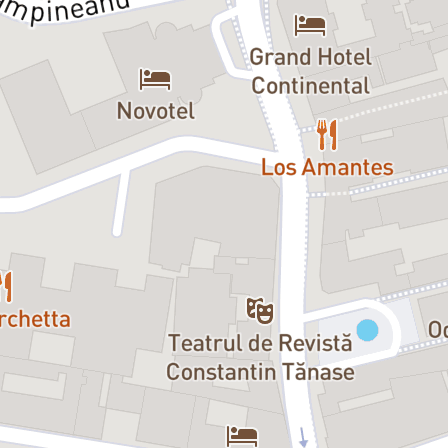
Distribuție:
François: Horaţiu Măl
Pierre:
Mircea Rusu
Marlene:
Medeea Marinescu, Ayli
Cheval:
Alexandru Bindea, Ovidi
Christine:
Costina Cheyrouze, Te
Leblanc:
Dorin Andone
Archambaud:
Alexandru Georges