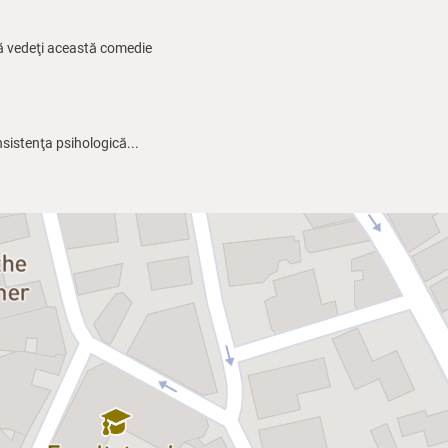
d să vedeţi această comedie
nsistenţa psihologică...
em de naturală. Tot respectul
gul îşi regăseşte adevărata
e acest vodevil este imposibil de
tori, în a cărui „filieră" îi
 Veber, Francis Veber a lucrat ca
 şi de publicul nostru,
Le Grand