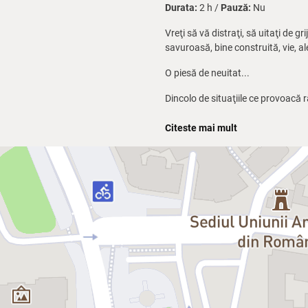
Durata:
2 h /
Pauză:
Nu
Vreţi să vă distraţi, să uitaţi de g
savuroasă, bine construită, vie, ale
O piesă de neuitat...
Dincolo de situaţiile ce provoacă r
Un spectacol pe gustul tuturor...
Citeste mai mult
Titlul piesei lui Francis Veber e l
pentru mecanica râsului pusă-n fu
condiţie, apare exact în clipa în car
Francis Veber are marele talent de
oprit.
Francis Veber
Regizor, dramaturg şi scenarist fran
regăsim pe celebrii Tristan Bernard
jurnalist, dedicându-se apoi cu pa