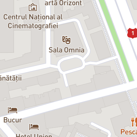
/
Marele blond
, cu Pierre Richard
.
(1972).
 Molinaro, pentru
L'Emmerdeur
(1973) în care i-am văzut pe Jacques Brel 
ique
, cu Jean Paul Belmondo.
lmului
La Cage Aux Folles
(cu Ugo Tognazzi şi Michel Serrault), care i-a a
mnat în 1976 cu comedia-dramă
Le Jouet
, pentru care a scris şi scenariul. 
ărîndu-şi o jucărie-om a fost adaptat în Statele Unite sub numele
The Toy
.
 asemenea adaptat în America, dar, de această dată, Francis Veber l-a regiz
le Atlanticului ca scenarist şi regizor. În 1998, a avut un mare succes int
ti
. Pentru acest film, vizionat de peste nouă milioane de francezi, realiza
premiul César pentru cel mai bun regizor şi a primit acest prestigios prem
etul lui François Pignon) a primit premiul pentru cel mai bun actor, iar Da
 împleteşte cu blândeţea, se bucură de un mare succes de public. Veber stă
 care ne seamănă atât de bine când el le adaugă acea tuşă de candoare, de n
e, creând astfel comicul de situaţie de care spectatorii nu se mai satură.