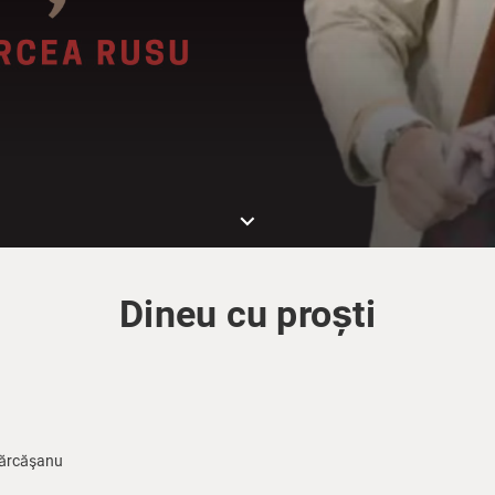
keyboard_arrow_down
Dineu cu proști
Fărcăşanu