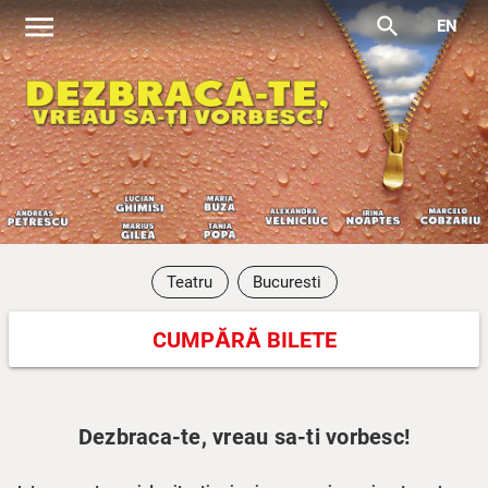
menu
search
EN
Teatru
Bucuresti
CUMPĂRĂ BILETE
Dezbraca-te, vreau sa-ti vorbesc!