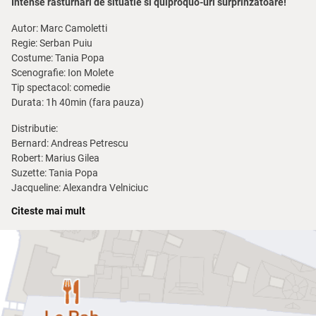
Intense rasturnari de situatie si quiproquo-uri surprinzatoare!
Autor: Marc Camoletti
Regie: Serban Puiu
Costume: Tania Popa
Scenografie: Ion Molete
Tip spectacol: comedie
Durata: 1h 40min (fara pauza)
Distributie:
Bernard: Andreas Petrescu
Robert: Marius Gilea
Suzette: Tania Popa
Jacqueline: Alexandra Velniciuc
Suzanne: Irina Noaptes
Citeste mai mult
George: Marcelo Cobzariu
Pret bilet: 70/90/100/120 lei
Sinopsis
Robert planuieste sa petreaca acasa un weekend romantic cu