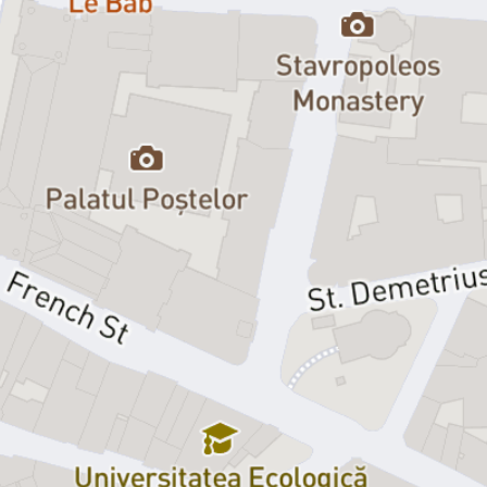
amanta sa, Suzanne, profitand de plecarea sotiei sale, Jacqueline.
Drept alibi, il invita pe prietenul sau cel mai bun, Bernard. Auzind ca
amantul ei vine in vizita, Jacqueline decide sa ramana acasa,
punand in pericol planurile lui Robert. Sosirea unei bucatarese
angajate pentru weekend ii da lui Robert ocazia de a jongla cu
situatia neprevazuta, si da nastere unor incurcaturi de proportii.
Suzanne este luata drept bucatareasa, bucatareasa este luata
drept iubita lui Bernard, iar Jacqueline si Robert isi ascund idilile
unul de celalalt. Atentie! Nu incercati acest joc acasa.
Stiai ca?
Biletele la premiera productiei Teatrului Elisabeta s-au vandut intr-
un timp-record: in mai putin de 24 de ore.
Te rugam sa nu intarzii, pentru ca biletele isi pierd valabilitatea
odata cu inceperea spectacolului.