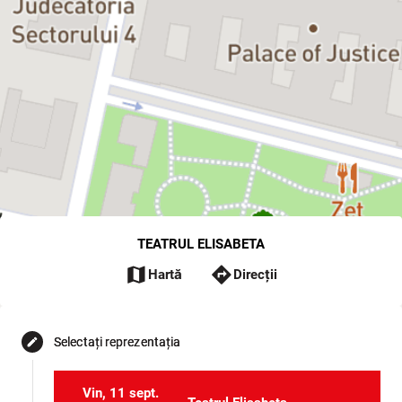
TEATRUL ELISABETA
map
directions
Hartă
Direcții
Selectați reprezentația
edit
Vin, 11 sept.