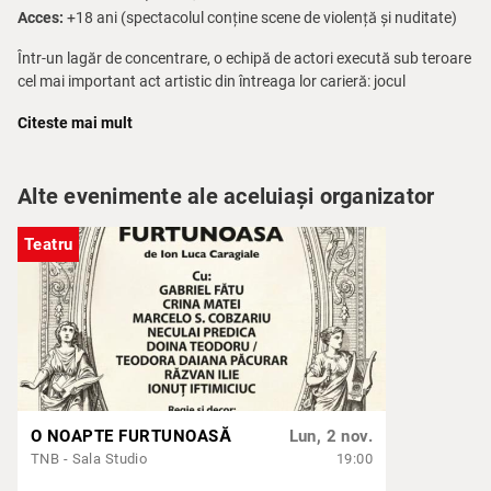
Acces:
+18 ani (spectacolul conține scene de violență și nuditate)
Într-un lagăr de concentrare, o echipă de actori execută sub teroare
cel mai important act artistic din întreaga lor carieră: jocul
supraviețuirii. Forțați să își facă opresorul să râdă, umiliți și
Citeste mai mult
brutalizați, artiștii interpretați de Ioana Calotă, Ioan Paraschiv,
Claudia Vasile, Ștefan Liță, Radu Catană se refugiază în poveste,
alegând teatrul în fața unei realități care depășește orice
Alte evenimente ale aceluiași organizator
imaginație.
„Am simțit o nevoie profundă în societatea românească de azi de a
Teatru
înțelege real care e funcția teatrului (…) în acest spectacol este o
luptă pe viață și pe moarte între teatru, artă, poveste și autoritățile
politice.”
– Alexander Hausvater, regizor
Distribuție:
Ioana Calotă, Radu Catană, Ștefan Liță, Ioan
Paraschiv, Claudia Vasile
O NOAPTE FURTUNOASĂ
Lun, 2 nov.
TNB - Sala Studio
19:00