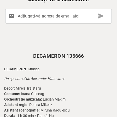
send
mail
Adăugați-vă adresa de email aici
DECAMERON 135666
DECAMERON 135666
Un spectacol de Alexander Hausvater
Decor:
Mirela Trăistaru
Costume:
Ioana Colceag
Orchestrație muzicală:
Lucian Maxim
Asistent regie:
Denisa Mikesz
Asistent scenografie:
Miruna Rădulescu
Durata:
1 h 30 min / Pauză: Nu