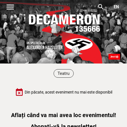
menu
search
EN
Teatru
event_busy
Din păcate, acest eveniment nu mai este disponibil
Aflați când va mai avea loc evenimentul!
Abonați-vă la newsletter!